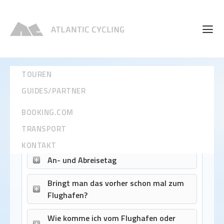
TOUREN
FAQ – die wichtigsten Fragen auf
GUIDES/PARTNER
einen Blick
BOOKING.COM
TRANSPORT
Anreise
KONTAKT
An- und Abreisetag
Bringt man das vorher schon mal zum
Flughafen?
Wie komme ich vom Flughafen oder