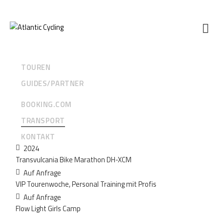
TOUREN
GUIDES/PARTNER
Transport
BOOKING.COM
September - 2024
TRANSPORT
KONTAKT
2024
Transvulcania Bike Marathon DH-XCM
Auf Anfrage
VIP Tourenwoche, Personal Training mit Profis
Auf Anfrage
Flow Light Girls Camp