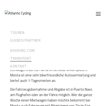
TOUREN
GUIDES/PARTNER
Mietwagen
BOOKING.COM
Wer auf eigene Faust die Insel erkunden will ist am
TRANSPORT
bequemsten mit einem Mietwagen von
Monta Rent a
Car
unterwegs. Die Anmietung eines passenden
KONTAKT
Leihwagens auf La Palma ist denkbar unkompliziert.
Monta ist eine sehr bikerfreundliche Autovermietung und
bietet auch 1-Tagesmieten an.
Die Fahrzeugübernahme und Abgabe ist in Puerto Naos
am Flughafen oder an der Fähre möglich. Wer die ganze
Woche einen Mietwagen haben möchte bekommt bei
Monta auch Fahrzeuge mit Biketrägern von Thule fürs